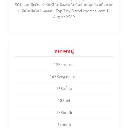
50% ถอนปุ๊บเงินเข้าทันที ไม่ต้องรอ โบนัสพิเศษทุกวัน สล็อต ยก
ระดับไลฟ์สไตล์ ลองเลย Top 7 by Darrel kodmhai.com 11
August 2569
หมวดหมู่
123xos.com
1688vegasx.com
168สล็อต
188bet
188betth
1xbetth