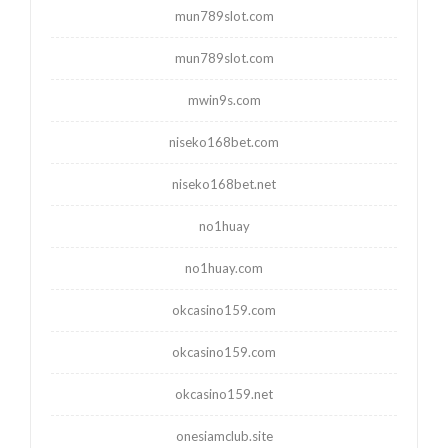
mun789slot.com
mun789slot.com
mwin9s.com
niseko168bet.com
niseko168bet.net
no1huay
no1huay.com
okcasino159.com
okcasino159.com
okcasino159.net
onesiamclub.site