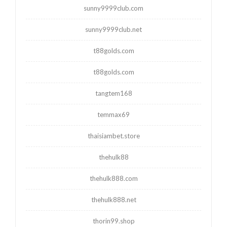
sunny9999club.com
sunny9999club.net
t88golds.com
t88golds.com
tangtem168
temmax69
thaisiambet.store
thehulk88
thehulk888.com
thehulk888.net
thorin99.shop