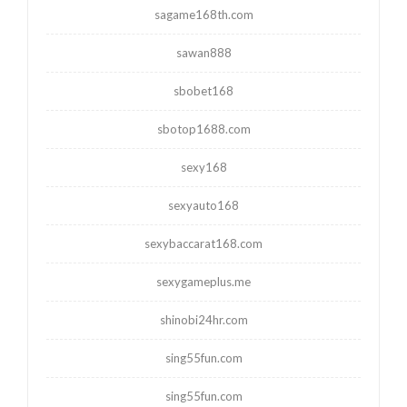
sagame168th.com
sawan888
sbobet168
sbotop1688.com
sexy168
sexyauto168
sexybaccarat168.com
sexygameplus.me
shinobi24hr.com
sing55fun.com
sing55fun.com