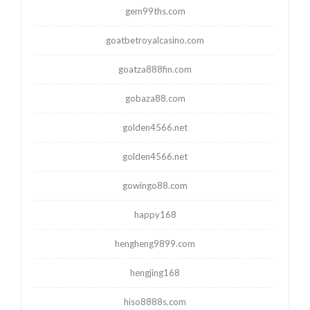
gem99ths.com
goatbetroyalcasino.com
goatza888fin.com
gobaza88.com
golden4566.net
golden4566.net
gowingo88.com
happy168
hengheng9899.com
hengjing168
hiso8888s.com