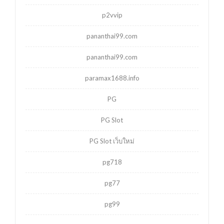
p2vvip
pananthai99.com
pananthai99.com
paramax1688.info
PG
PG Slot
PG Slot เว็บใหม่
pg718
pg77
pg99