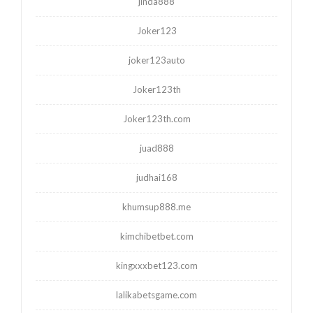
jinda888
Joker123
joker123auto
Joker123th
Joker123th.com
juad888
judhai168
khumsup888.me
kimchibetbet.com
kingxxxbet123.com
lalikabetsgame.com