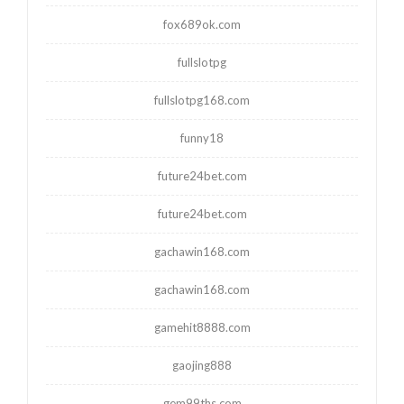
fox689ok.com
fullslotpg
fullslotpg168.com
funny18
future24bet.com
future24bet.com
gachawin168.com
gachawin168.com
gamehit8888.com
gaojing888
gem99ths.com