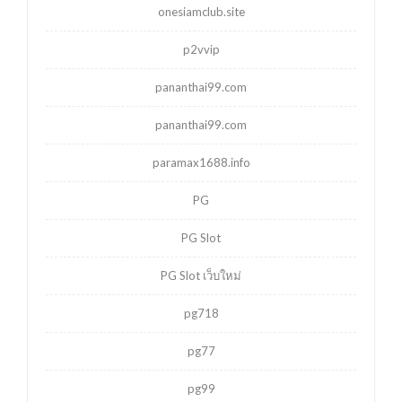
onesiamclub.site
p2vvip
pananthai99.com
pananthai99.com
paramax1688.info
PG
PG Slot
PG Slot เว็บใหม่
pg718
pg77
pg99