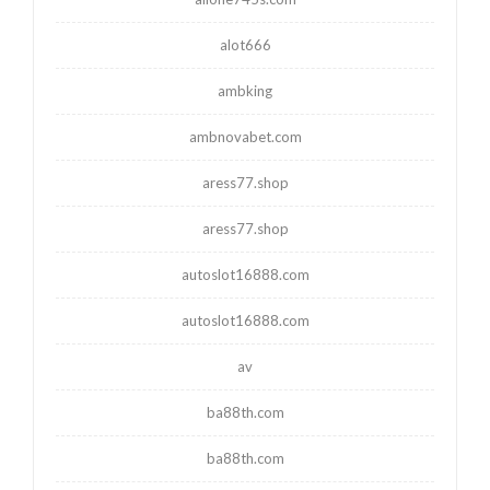
alot666
ambking
ambnovabet.com
aress77.shop
aress77.shop
autoslot16888.com
autoslot16888.com
av
ba88th.com
ba88th.com