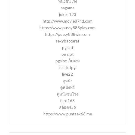
หนังชนโรง
sagame
joker 123
http://www.movie87hd.com
https://www.pussy888play.com
https://pussy888win.com
sexybaccarat
pgslot
pg slot
pgslot เว็บตรง
fullslotpg
live22
ดูหนัง
ดูหนังฟรี
ดูหนังชนโรง
faro168
สล็อต456
https://www.puntaek66.me