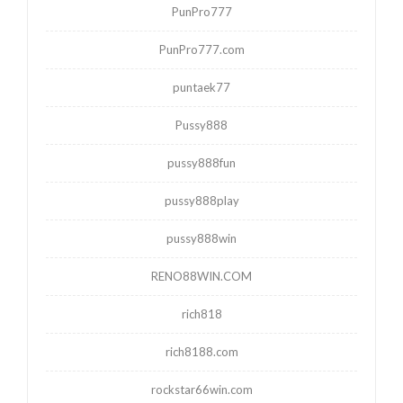
PunPro777
PunPro777.com
puntaek77
Pussy888
pussy888fun
pussy888play
pussy888win
RENO88WIN.COM
rich818
rich8188.com
rockstar66win.com