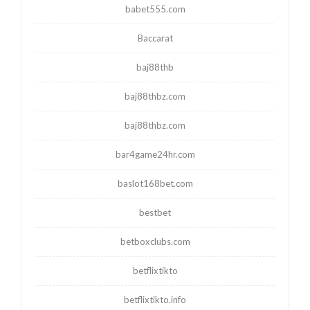
babet555.com
Baccarat
baj88thb
baj88thbz.com
baj88thbz.com
bar4game24hr.com
baslot168bet.com
bestbet
betboxclubs.com
betflixtikto
betflixtikto.info