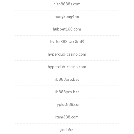
hiso8888s.com
hongkong456
hubbet168.com
hydra888 เครดิตฟรี
hyperclub-casino.com
hyperclub-casino.com
ib888pro.bet
ib888pro.bet
infyplus888.com
item388.com
jinda55