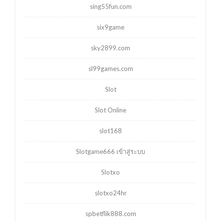
sing55fun.com
six9game
sky2899.com
sl99games.com
Slot
Slot Online
slot168
Slotgame666 เข้าสู่ระบบ
Slotxo
slotxo24hr
spbetflik888.com