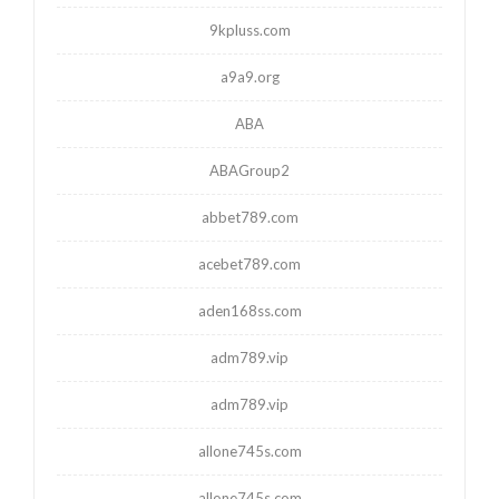
9kpluss.com
a9a9.org
ABA
ABAGroup2
abbet789.com
acebet789.com
aden168ss.com
adm789.vip
adm789.vip
allone745s.com
allone745s.com