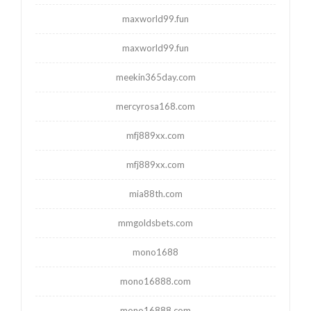
maxworld99.fun
maxworld99.fun
meekin365day.com
mercyrosa168.com
mfj889xx.com
mfj889xx.com
mia88th.com
mmgoldsbets.com
mono1688
mono16888.com
mono16888.com