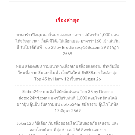
เรื่องล่าสุด
บาคาร่า เปิดมุมมองใหม่ของเกมบาคาร่า สมัครรับ 1,000 ถอน
ได้จริงทุกเวลา เว็บดี มีโต๊ะให้เลือกเยอะ บาคาร่า168 เข้าเล่นวัน
นี้ รับโปรดีทันที Top 28 by Brodie sexy168c.com 29 กรกฎา
2569
พนัน สล็อต888 รวมแนวทางเลือกเกมสล็อตแตกง่าย สำหรับมือ
ใหม่ที่อยากเริ่มแบบไม่มั่ว เว็บเปิดใหม่ Jin888.run ใหม่ล่าสุด
Top 45 by Harry 12 เว็บตรง August 26
Slotxo24hr เกมดัง ได้ตังค์แน่นอน Top 35 by Deanna
slotxo24hrf.com สมครปุ๊บรับทันที 1,000 ตอบโจทย์ทุสไตล์
ฝากปุ๊บ ลุ้นปั๊บ รับความมัน slotxo24hr สมัครง่าย ลุ้นไว ได้ฟีล
17 มิถุนา 2569
Joker123 วิธีเลือกเว็บสล็อตออนไลน์ให้ปลอดภัย เล่นง่าย และ
ตอบโจทย์มากที่สุด 5 ก.ค. 2569 web แตกง่าย