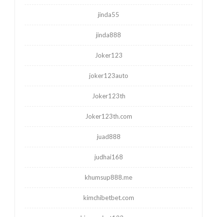
jinda55
jinda888
Joker123
joker123auto
Joker123th
Joker123th.com
juad888
judhai168
khumsup888.me
kimchibetbet.com