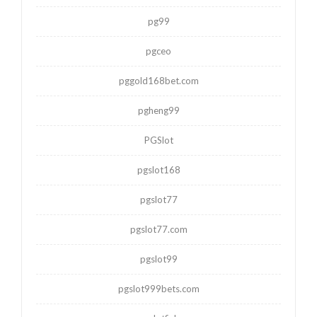
pg99
pgceo
pggold168bet.com
pgheng99
PGSlot
pgslot168
pgslot77
pgslot77.com
pgslot99
pgslot999bets.com