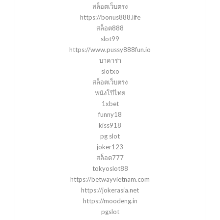
สล็อตเว็บตรง
https://bonus888.life
สล็อต888
slot99
https://www.pussy888fun.io
บาคาร่า
slotxo
สล็อตเว็บตรง
หนังโป๊ไทย
1xbet
funny18
kiss918
pg slot
joker123
สล็อต777
tokyoslot88
https://betwayvietnam.com
https://jokerasia.net
https://moodeng.in
pgslot