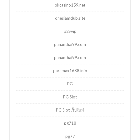
okcasino159.net
onesiamclub.site
p2vvip
pananthai99.com
pananthai99.com
paramax1688.info
PG
PG Slot
PG Slot เว็บใหม่
pg718
pg77