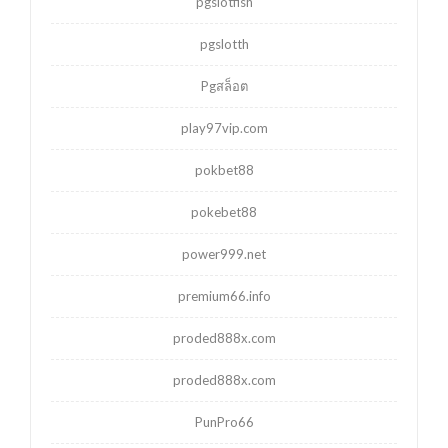
pgslotfish
pgslotth
Pgสล็อต
play97vip.com
pokbet88
pokebet88
power999.net
premium66.info
proded888x.com
proded888x.com
PunPro66