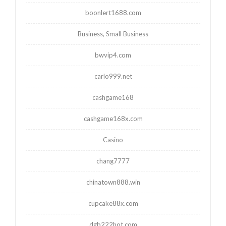
boonlert1688.com
Business, Small Business
bwvip4.com
carlo999.net
cashgame168
cashgame168x.com
Casino
chang7777
chinatown888.win
cupcake88x.com
dgb222hot.com