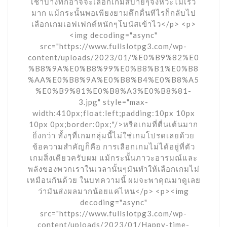
เช้าบางทีก็อาจจะเลือกเกมสบายๆจังหวะไม่เร็ว
มาก แม้กระนั้นพอเพียงยามดึกดื่นทีไรก็กลับไป
เลือกเกมเอฟเฟกต์หนักๆโบนัสเข้าไว</p> <p>
<img decoding="async"
src="https://www.fullslotpg3.com/wp-
content/uploads/2023/01/%E0%B9%82%E0
%B8%9A%E0%B8%99%E0%B8%B1%E0%B8
%AA%E0%B8%9A%E0%B8%B4%E0%B8%A5
%E0%B9%81%E0%B8%A3%E0%B8%81-
3.jpg" style="max-
width:410px;float:left;padding:10px 10px
10px 0px;border:0px;"/>หรือเกมที่ตื่นเต้นมาก
ยิ่งกว่า ทั้งๆที่เกมกลุ่มนี้ไม่ใช่เกมโปรดเลยด้วย
ข้อความสำคัญก็คือ การเลือกเกมไม่ได้อยู่ที่ตัว
เกมสิ่งเดียวครับผม แม้กระนั้นภาวะอารมณ์และ
พลังของพวกเราในเวลานั้นๆมันทำให้เลือกเกมไม่
เหมือนกันด้วย ในบทความนี้ ผมจะพาคุณมาดูเลย
ว่ามันส่งผลมากน้อยแค่ไหน</p> <p><img
decoding="async"
src="https://www.fullslotpg3.com/wp-
content/uploads/2023/01/Happy-time-