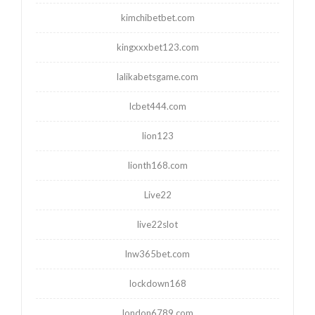
kimchibetbet.com
kingxxxbet123.com
lalikabetsgame.com
lcbet444.com
lion123
lionth168.com
Live22
live22slot
lnw365bet.com
lockdown168
london6789.com