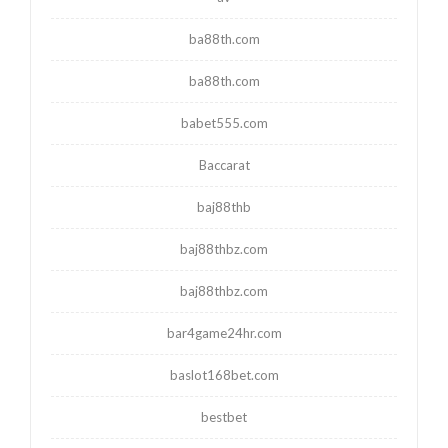
ba88th.com
ba88th.com
babet555.com
Baccarat
baj88thb
baj88thbz.com
baj88thbz.com
bar4game24hr.com
baslot168bet.com
bestbet