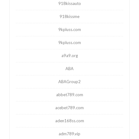
918kissauto
918kissme
9kpluss.com
9kpluss.com
a9a9.org
ABA
ABAGroup2
abbet789.com
acebet789.com
aden168ss.com
adm789.vip