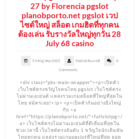
27 by Florencia pgslot
planobporto.net pgslot เวป
ไซต์ใหญ่ สล็อต เกมฮิตที่ทุกคน
ต้องเล่น รับรางวัลใหญ่ทุกวัน 28
July 68 casino
5 กรกฎาคม 2025
Patrick Russell
0
Comments
<div class="pbs-main-wrapper"><p>เปิดตัว
เว็บไซต์ตรงขวัญใจคนไทย pgslot เว็บไซต์ตรง
ไม่ผ่านเอเย่นต์ แหล่งรวมเกมสล็อตที่ใหญ่ที่สุดใน
ไทย สมัครเลย!</p> <p>เปิดตัวกันอย่างยิ่งใหญ่
กับ <a
href="https://planobporto.net/">fullslotpg</
a> เว็บไซต์ตรงไม่ผ่านเอเย่นต์ที่ดีเยี่ยมที่สุดใน
ช่วงเวลานี้ เว็บไซต์ตรงอันดับ 1 ขวัญใจนักเดิมพัน
ไทยทุกคน แหล่งรวมเกมpgslotที่ใหญ่ที่สุด ยอด