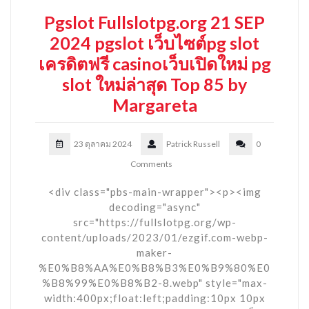
Pgslot Fullslotpg.org 21 SEP
2024 pgslot เว็บไซต์pg slot
เครดิตฟรี casinoเว็บเปิดใหม่ pg
slot ใหม่ล่าสุด Top 85 by
Margareta
23 ตุลาคม 2024
Patrick Russell
0
Comments
<div class="pbs-main-wrapper"><p><img
decoding="async"
src="https://fullslotpg.org/wp-
content/uploads/2023/01/ezgif.com-webp-
maker-
%E0%B8%AA%E0%B8%B3%E0%B9%80%E0
%B8%99%E0%B8%B2-8.webp" style="max-
width:400px;float:left;padding:10px 10px