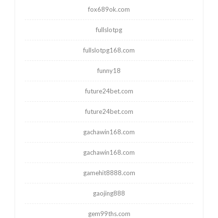
fox689ok.com
fullslotpg
fullslotpg168.com
funny18
future24bet.com
future24bet.com
gachawin168.com
gachawin168.com
gamehit8888.com
gaojing888
gem99ths.com