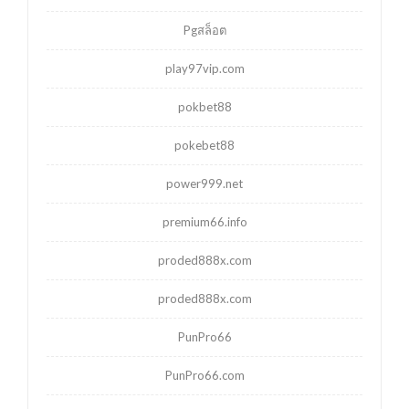
Pgสล็อต
play97vip.com
pokbet88
pokebet88
power999.net
premium66.info
proded888x.com
proded888x.com
PunPro66
PunPro66.com