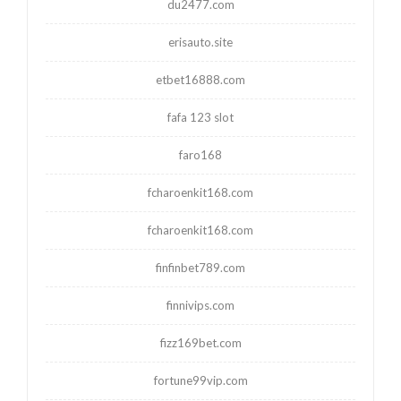
du2477.com
erisauto.site
etbet16888.com
fafa 123 slot
faro168
fcharoenkit168.com
fcharoenkit168.com
finfinbet789.com
finnivips.com
fizz169bet.com
fortune99vip.com