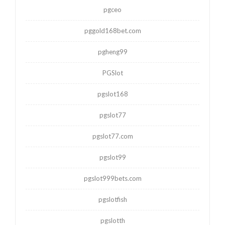
pgceo
pggold168bet.com
pgheng99
PGSlot
pgslot168
pgslot77
pgslot77.com
pgslot99
pgslot999bets.com
pgslotfish
pgslotth