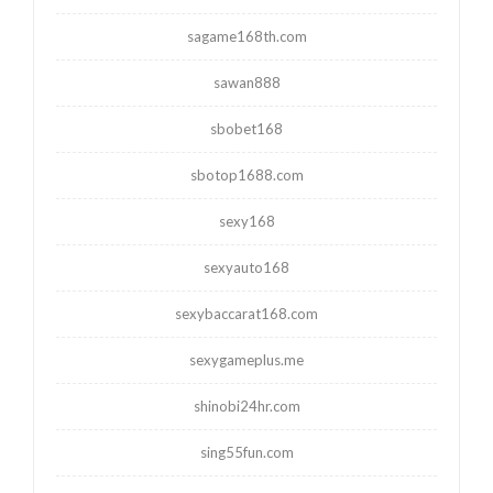
sagame168th.com
sawan888
sbobet168
sbotop1688.com
sexy168
sexyauto168
sexybaccarat168.com
sexygameplus.me
shinobi24hr.com
sing55fun.com