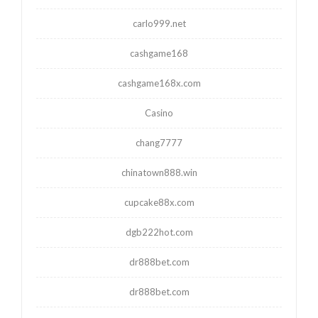
carlo999.net
cashgame168
cashgame168x.com
Casino
chang7777
chinatown888.win
cupcake88x.com
dgb222hot.com
dr888bet.com
dr888bet.com