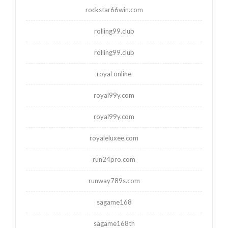
rockstar66win.com
rolling99.club
rolling99.club
royal online
royal99y.com
royal99y.com
royaleluxee.com
run24pro.com
runway789s.com
sagame168
sagame168th