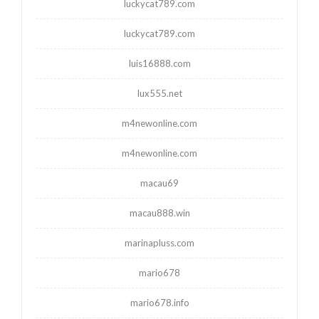
luckycat789.com
luckycat789.com
luis16888.com
lux555.net
m4newonline.com
m4newonline.com
macau69
macau888.win
marinapluss.com
mario678
mario678.info