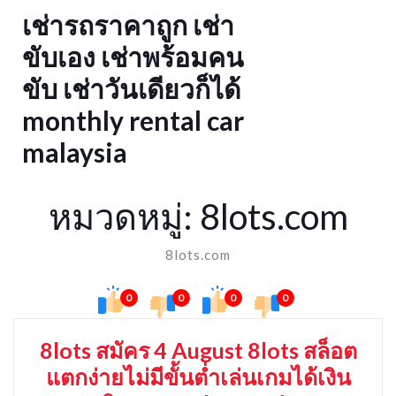
Skip
เช่ารถราคาถูก เช่า
to
content
ขับเอง เช่าพร้อมคน
ขับ เช่าวันเดียวก็ได้
monthly rental car
malaysia
หมวดหมู่:
8lots.com
8lots.com
0
0
0
0
8lots สมัคร 4 August 8lots สล็อต
แตกง่ายไม่มีขั้นต่ำเล่นเกมได้เงิน