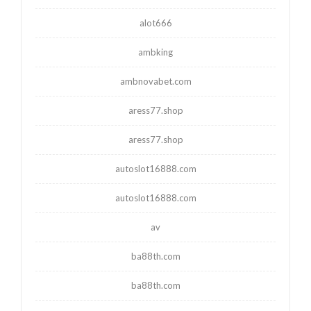
alot666
ambking
ambnovabet.com
aress77.shop
aress77.shop
autoslot16888.com
autoslot16888.com
av
ba88th.com
ba88th.com