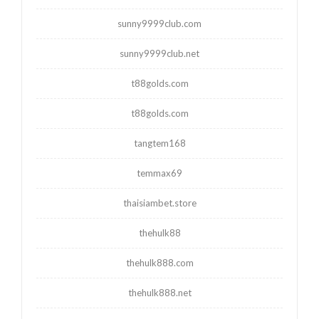
sunny9999club.com
sunny9999club.net
t88golds.com
t88golds.com
tangtem168
temmax69
thaisiambet.store
thehulk88
thehulk888.com
thehulk888.net