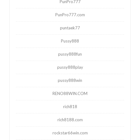
PunPro777
PunPro777.com
puntaek77
Pussy888
pussy888fun
pussy888play
pussy888win
RENO88WIN.COM
rich818
rich8188.com
rockstar66win.com