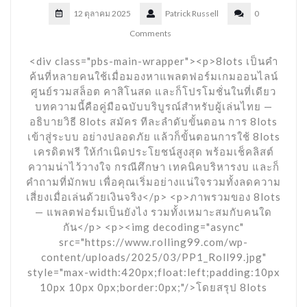
12 ตุลาคม 2025
Patrick Russell
0
Comments
<div class="pbs-main-wrapper"><p>8lots เป็นคำ
ค้นที่หลายคนใช้เมื่อมองหาแพลตฟอร์มเกมออนไลน์
ศูนย์รวมสล็อต คาสิโนสด และก็โปรโมชั่นในที่เดียว
บทความนี้คือคู่มือฉบับบริบูรณ์สำหรับผู้เล่นไทย —
อธิบายวิธี 8lots สมัคร ทีละลำดับขั้นตอน การ 8lots
เข้าสู่ระบบ อย่างปลอดภัย แล้วก็ขั้นตอนการใช้ 8lots
เครดิตฟรี ให้กำเนิดประโยชน์สูงสุด พร้อมเช็คลิสต์
ความน่าไว้วางใจ กรณีศึกษา เทคนิคบริหารงบ และก็
คำถามที่มักพบ เพื่อคุณเริ่มอย่างแน่ใจรวมทั้งลดความ
เสี่ยงเมื่อเล่นด้วยเงินจริง</p> <p>ภาพรวมของ 8lots
— แพลตฟอร์มเป็นยังไง รวมทั้งเหมาะสมกับคนใด
กัน</p> <p><img decoding="async"
src="https://www.rolling99.com/wp-
content/uploads/2025/03/PP1_Roll99.jpg"
style="max-width:420px;float:left;padding:10px
10px 10px 0px;border:0px;"/>โดยสรุป 8lots