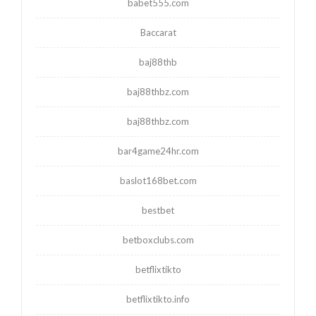
babet555.com
Baccarat
baj88thb
baj88thbz.com
baj88thbz.com
bar4game24hr.com
baslot168bet.com
bestbet
betboxclubs.com
betflixtikto
betflixtikto.info