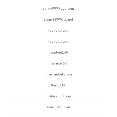
sunny9999club.com
sunny9999club.net
t88golds.com
t88golds.com
tangtem168
temmax69
thaisiambet.store
thehulk88
thehulk888.com
thehulk888.net