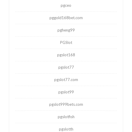
pgceo
pggold168bet.com
pgheng99
PGSlot
pgslot168
pgslot77
pgslot77.com
pgslot99
pgslot999bets.com
pgslotfish
pgslotth