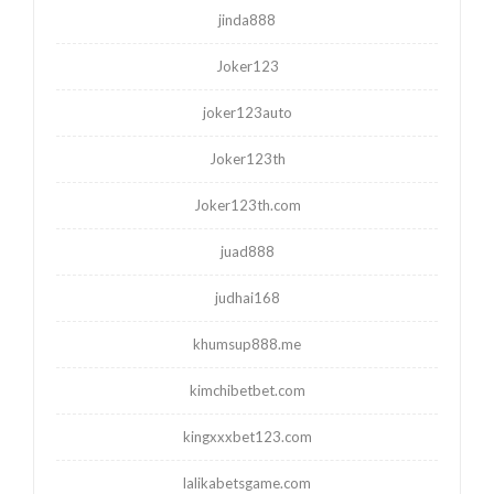
jinda888
Joker123
joker123auto
Joker123th
Joker123th.com
juad888
judhai168
khumsup888.me
kimchibetbet.com
kingxxxbet123.com
lalikabetsgame.com