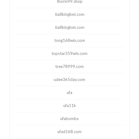
thorin99.shop
tia8kingbet.com
tia8kingbet.com
tong168win.com
topstar359win.com
tree78999.com
udee365day.com
ufa
ufa11k
ufabombx
ufad168.com