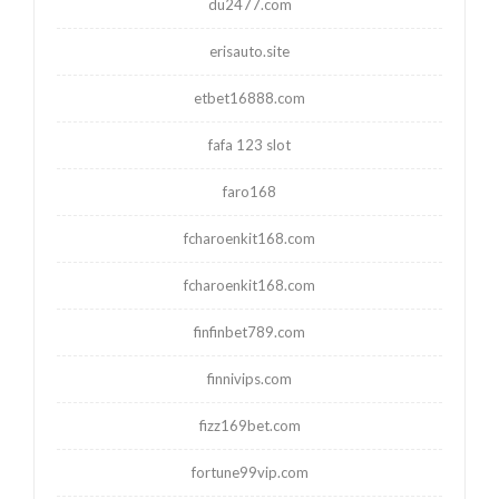
du2477.com
erisauto.site
etbet16888.com
fafa 123 slot
faro168
fcharoenkit168.com
fcharoenkit168.com
finfinbet789.com
finnivips.com
fizz169bet.com
fortune99vip.com