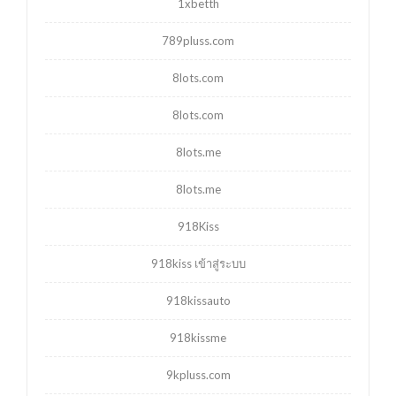
1xbetth
789pluss.com
8lots.com
8lots.com
8lots.me
8lots.me
918Kiss
918kiss เข้าสู่ระบบ
918kissauto
918kissme
9kpluss.com