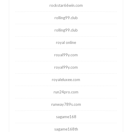
rockstar66win.com
rolling99.club
rolling99.club
royal online
royal99y.com
royal99y.com
royaleluxee.com
run24pro.com
runway789s.com
sagame168
sagame168th