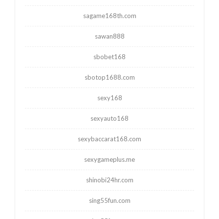
sagame168th.com
sawan888
sbobet168
sbotop1688.com
sexy168
sexyauto168
sexybaccarat168.com
sexygameplus.me
shinobi24hr.com
sing55fun.com