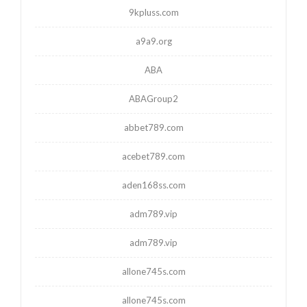
9kpluss.com
a9a9.org
ABA
ABAGroup2
abbet789.com
acebet789.com
aden168ss.com
adm789.vip
adm789.vip
allone745s.com
allone745s.com