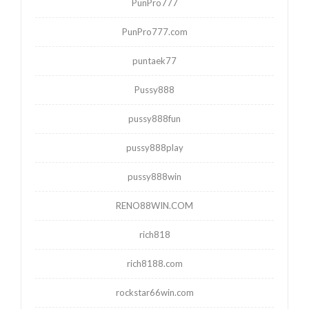
PunPro777
PunPro777.com
puntaek77
Pussy888
pussy888fun
pussy888play
pussy888win
RENO88WIN.COM
rich818
rich8188.com
rockstar66win.com