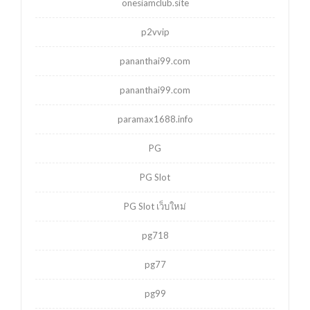
onesiamclub.site
p2vvip
pananthai99.com
pananthai99.com
paramax1688.info
PG
PG Slot
PG Slot เว็บใหม่
pg718
pg77
pg99