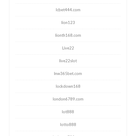
lcbet444.com
lion123
lionth168.com
Live22
live22slot
lnw365bet.com
lockdown168
london6789.com
lot888
lotto888