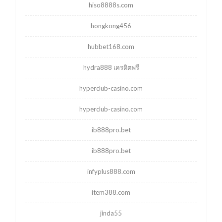
hiso8888s.com
hongkong456
hubbet168.com
hydra888 เครดิตฟรี
hyperclub-casino.com
hyperclub-casino.com
ib888pro.bet
ib888pro.bet
infyplus888.com
item388.com
jinda55