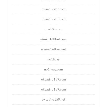
mun789slot.com
mun789slot.com
mwin9s.com
niseko168bet.com
niseko168bet.net
no1huay
no1huay.com
okcasino159.com
okcasino159.com
okcasino159.net