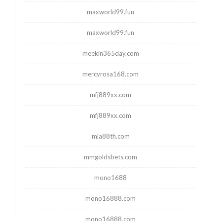
maxworld99.fun
maxworld99.fun
meekin365day.com
mercyrosa168.com
mfj889xx.com
mfj889xx.com
mia88th.com
mmgoldsbets.com
mono1688
mono16888.com
mono16888.com