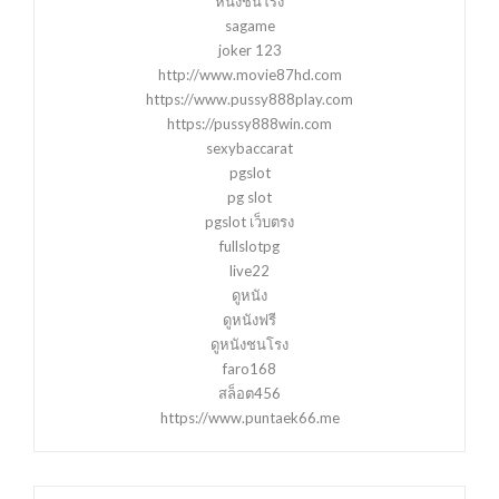
หนังชนโรง
sagame
joker 123
http://www.movie87hd.com
https://www.pussy888play.com
https://pussy888win.com
sexybaccarat
pgslot
pg slot
pgslot เว็บตรง
fullslotpg
live22
ดูหนัง
ดูหนังฟรี
ดูหนังชนโรง
faro168
สล็อต456
https://www.puntaek66.me