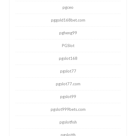
pgceo
pggold168bet.com
pgheng99
PGSlot
pgslot168
pgslot77
pgslot77.com
pgslot99
pgslot999bets.com
pgslotfish
pgslotth