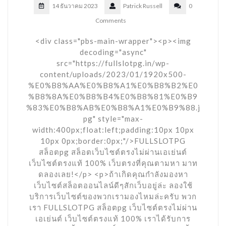
14 ธันวาคม 2023
Patrick Russell
0
Comments
<div class="pbs-main-wrapper"><p><img
decoding="async"
src="https://fullslotpg.in/wp-
content/uploads/2023/01/1920x500-
%E0%B8%AA%E0%B8%A1%E0%B8%B2%E0
%B8%8A%E0%B8%B4%E0%B8%81%E0%B9
%83%E0%B8%AB%E0%B8%A1%E0%B9%88.j
pg" style="max-
width:400px;float:left;padding:10px 10px
10px 0px;border:0px;"/>FULLSLOTPG
สล็อตpg สล็อตเว็บไซต์ตรงไม่ผ่านเอเย่นต์
เว็บไซต์ตรงแท้ 100% เว็บตรงที่คุณตามหา มาท
ดลองเลย!</p> <p>ถ้าเกิดคุณกำลังมองหา
เว็บไซต์สล็อตออนไลน์ดีๆสักเว็บอยู่ล่ะ ลองใช้
บริการเว็บไซต์ของพวกเรามองไหมล่ะครับ พวก
เรา FULLSLOTPG สล็อตpg เว็บไซต์ตรงไม่ผ่าน
เอเย่นต์ เว็บไซต์ตรงแท้ 100% เราได้รับการ