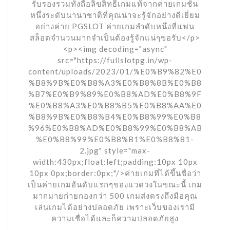
รับรองรวมทั้งถือลิขสิทธิ์เกมแท้จากค่ายเกมชั้น
หนึ่งระดับนานาชาติที่คุณน่าจะรู้จักอย่างดีเยี่ยม
อย่างค่าย PGSLOT ค่ายเกมลำดับหนึ่งที่แฟน
สล็อตจำนวนมากจำเป็นต้องรู้จักแน่ๆขอรับ</p>
<p><img decoding="async"
src="https://fullslotpg.in/wp-
content/uploads/2023/01/%E0%B9%82%E0
%B8%9B%E0%B8%A3%E0%B8%8B%E0%B8
%B7%E0%B9%89%E0%B8%AD%E0%B8%9F
%E0%B8%A3%E0%B8%B5%E0%B8%AA%E0
%B8%9B%E0%B8%B4%E0%B8%99%E0%B8
%96%E0%B8%AD%E0%B8%99%E0%B8%AB
%E0%B8%99%E0%B8%B1%E0%B8%81-
2.jpg" style="max-
width:430px;float:left;padding:10px 10px
10px 0px;border:0px;"/>ค่ายเกมที่ได้ขึ้นชื่อว่า
เป็นค่ายเกมอันดับแรกๆของแวดวงในขณะนี้ เกม
มากมายก่ายกองกว่า 500 เกมส่งตรงถึงมือคุณ
เล่นเกมได้อย่างปลอดภัย เพราะเว็บของเรามี
ความเชื่อได้และก็ความปลอดภัยสูง