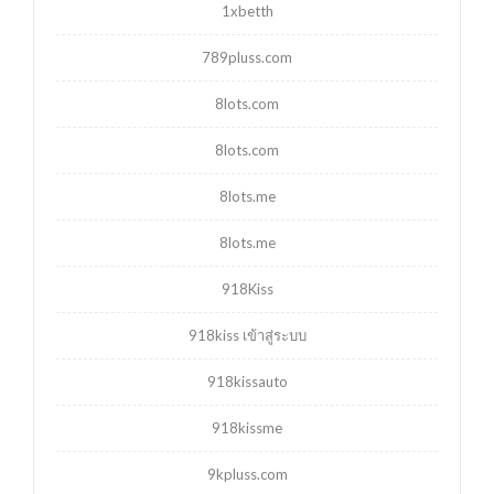
1xbetth
789pluss.com
8lots.com
8lots.com
8lots.me
8lots.me
918Kiss
918kiss เข้าสู่ระบบ
918kissauto
918kissme
9kpluss.com