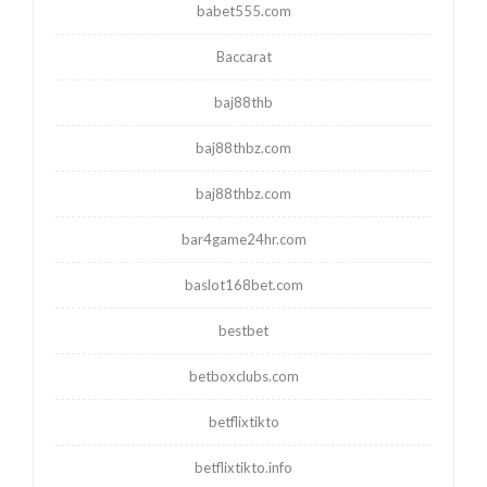
babet555.com
Baccarat
baj88thb
baj88thbz.com
baj88thbz.com
bar4game24hr.com
baslot168bet.com
bestbet
betboxclubs.com
betflixtikto
betflixtikto.info