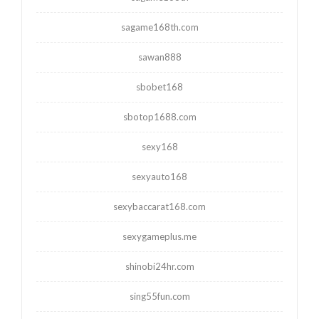
sagame168th.com
sawan888
sbobet168
sbotop1688.com
sexy168
sexyauto168
sexybaccarat168.com
sexygameplus.me
shinobi24hr.com
sing55fun.com