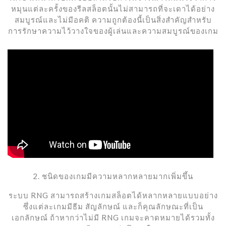
หมุนแต่ละครั้งของรีลสล็อตนั้นไม่สามารถที่จะเดาได้อย่าง
สมบูรณ์และไม่มีอคติ ความถูกต้องนี้เป็นสิ่งสำคัญสำหรับ
การรักษาความไว้วางใจของผู้เล่นและความสมบูรณ์ของเกม
2. ชนิดของเกมมีความหลากหลายมากเพิ่มขึ้น
ระบบ RNG สามารถสร้างเกมสล็อตได้หลากหลายแบบอย่าง
ซึ่งแต่ละเกมมีธีม สัญลักษณ์ และก็คุณลักษณะที่เป็น
เอกลักษณ์ ถ้าหากว่าไม่มี RNG เกมจะคาดหมายได้รวมทั้ง