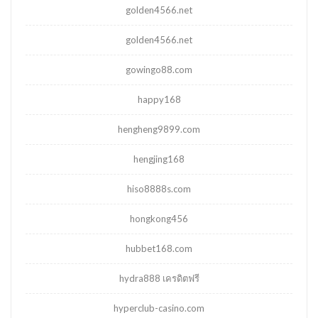
golden4566.net
golden4566.net
gowingo88.com
happy168
hengheng9899.com
hengjing168
hiso8888s.com
hongkong456
hubbet168.com
hydra888 เครดิตฟรี
hyperclub-casino.com