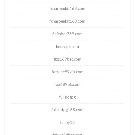
fcharoenkit168.com
fcharoenkit168.com
finfinbet789.com
finnivips.com
fizz169bet.com
fortune99vip.com
fox689ok.com
fullslotpg
fullslotpg168.com
funny18