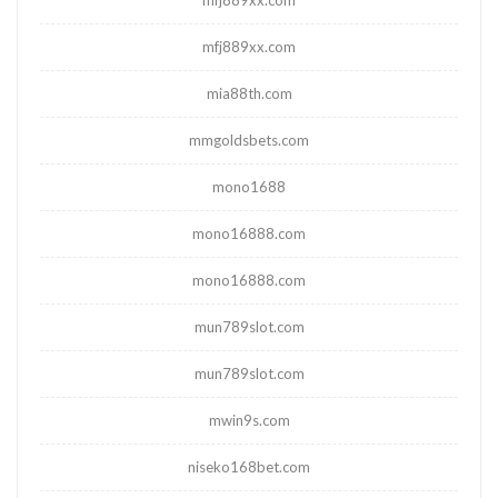
mfj889xx.com
mfj889xx.com
mia88th.com
mmgoldsbets.com
mono1688
mono16888.com
mono16888.com
mun789slot.com
mun789slot.com
mwin9s.com
niseko168bet.com