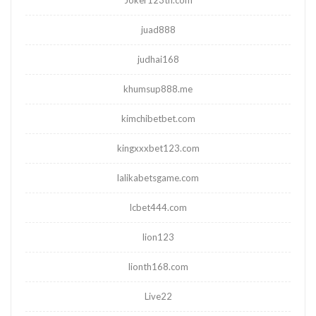
Joker123th.com
juad888
judhai168
khumsup888.me
kimchibetbet.com
kingxxxbet123.com
lalikabetsgame.com
lcbet444.com
lion123
lionth168.com
Live22