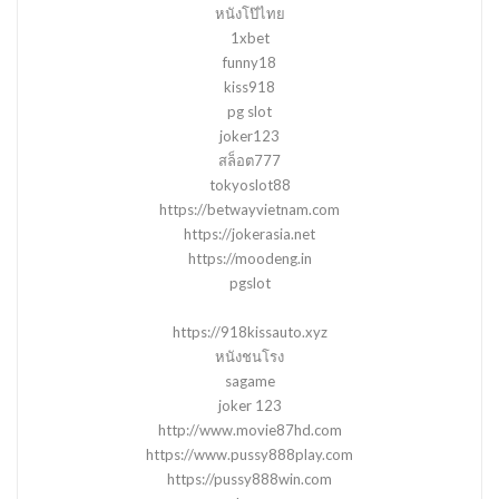
หนังโป๊ไทย
1xbet
funny18
kiss918
pg slot
joker123
สล็อต777
tokyoslot88
https://betwayvietnam.com
https://jokerasia.net
https://moodeng.in
pgslot
https://918kissauto.xyz
หนังชนโรง
sagame
joker 123
http://www.movie87hd.com
https://www.pussy888play.com
https://pussy888win.com