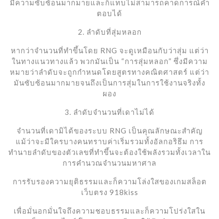
มีความซับซ้อนมากมายและก็แทบไม่สามารถคาดการณ์คำ
ตอบได้
2. ลำดับที่สุ่มหลอก
หากว่าจำนวนที่ทำขึ้นโดย RNG จะดูเหมือนกับว่าสุ่ม แต่ว่า
ในทางแนวทางแล้ว พวกมันเป็น “การสุ่มหลอก” ซึ่งมีความ
หมายว่าลำดับจะถูกกำหนดโดยสูตรทางคณิตศาสตร์ แต่ว่า
มันซับซ้อนมากมายจนถึงเป็นการสุ่มในการใช้งานจริงทั้ง
ผอง
3. ลำดับจำนวนที่เดาไม่ได้
จำนวนที่เดามิได้ของระบบ RNG เป็นคุณลักษณะสำคัญ
แม้ว่าจะมีใครบางคนทราบค่าเริ่มรวมทั้งอัลกอริธึม การ
ทำนายลำดับของตัวเลขที่ทำขึ้นจะต้องใช้พลังรวมทั้งเวลาใน
การคำนวณจำนวนมหาศาล
การรับรองความยุติธรรมและก็ความโล่งใสของเกมสล็อต
เว็บตรง 918kiss
เพื่อมั่นอกมั่นใจถึงความชอบธรรมและก็ความโปร่งใสใน