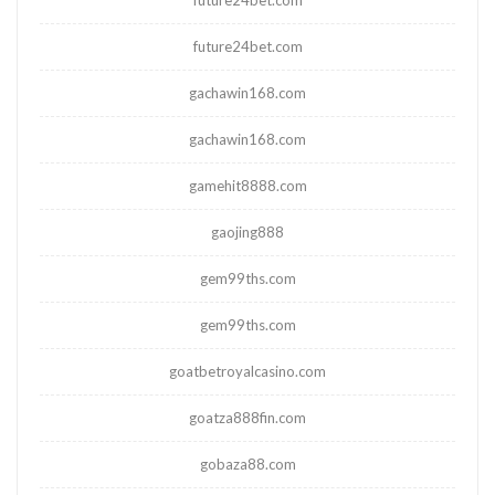
future24bet.com
future24bet.com
gachawin168.com
gachawin168.com
gamehit8888.com
gaojing888
gem99ths.com
gem99ths.com
goatbetroyalcasino.com
goatza888fin.com
gobaza88.com