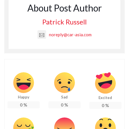
About Post Author
Patrick Russell
noreply@car-asia.com
Happy
Sad
Excited
0
%
0
%
0
%