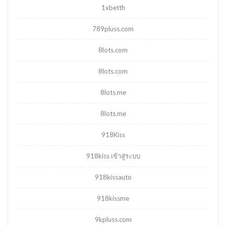
1xbetth
789pluss.com
8lots.com
8lots.com
8lots.me
8lots.me
918Kiss
918kiss เข้าสู่ระบบ
918kissauto
918kissme
9kpluss.com