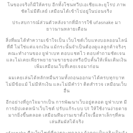
โนของจริงก็มีให้ครบ อีกทั้งโซนทวีปเอเชียและยุโรป ภาพ
ชัดไม่มีดีเลย์ เสมือนได้เข้าไปอยู่ในบ่อนจริง
ประสบการณ์ส่วนตัวหลังจากที่มีการใช้ ufasnake มา
ยาวนานหลายเดือน
สิ่งที่ผมได้ทำความเข้าใจเป็น เว็บไซต์เว็บแทงบอลออนไลน์
ที่ดี ไม่ใช่แค่แจกเงิน แม้กระนั้นจำเป็นต้องดูแลลูกค้าจริงๆ
คณะทำงานของ ยูฟ่าเบท ตอบแชตไว ตอบคำถามชัดเจน
และไม่เคยเพียรพยายามขายของหรือบีบคั้นให้เพิ่มเติมเงิน
เพิ่มเสมือนเว็บที่เคยเจอมาก่อน
ผมเคยเล่นได้หลักหมื่นรวมทั้งถอนออกมาได้ครบทุกบาท
ไม่มีข้อแม้ ไม่มีหักเงิน และไม่มีคำว่า ติดสำรวจ เหมือนเว็บ
อื่น
อีกอย่างที่ถูกใจมากเป็น การพัฒนาเว็บอยู่ตลอด ยูฟ่าเบท มี
การอัปเดตหน้าเว็บไซต์ ปรับแก้ระบบ UI ให้ใช้งานง่ายดาย
มากยิ่งขึ้นตลอด เสมือนทีมงานเขาตั้งใจเนื้อหาเล็กๆที่คน
เล่นสัมผัสได้จริง
ufasnake คือเว็บไซต์ที่ควรจะทดลอง ถ้าคุณเป็นจริงเป็นจัง