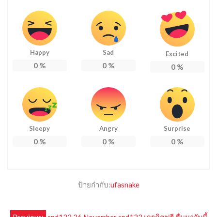
Happy
Sad
Excited
0
%
0
%
0
%
Sleepy
Angry
Surprise
0
%
0
%
0
%
ป้ายกำกับ:
ufasnake