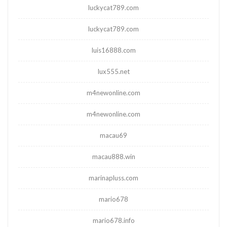
luckycat789.com
luckycat789.com
luis16888.com
lux555.net
m4newonline.com
m4newonline.com
macau69
macau888.win
marinapluss.com
mario678
mario678.info