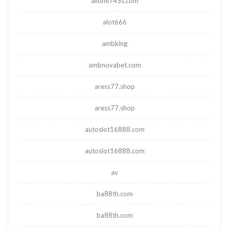
allone745s.com
alot666
ambking
ambnovabet.com
aress77.shop
aress77.shop
autoslot16888.com
autoslot16888.com
av
ba88th.com
ba88th.com