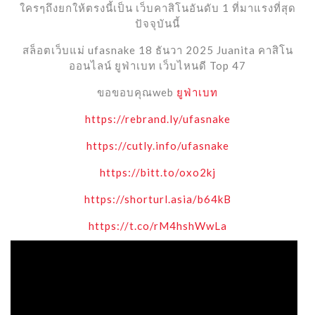
ใครๆถึงยกให้ตรงนี้เป็น เว็บคาสิโนอันดับ 1 ที่มาแรงที่สุด
ปัจจุบันนี้
สล็อตเว็บแม่ ufasnake 18 ธันวา 2025 Juanita คาสิโน
ออนไลน์ ยูฟ่าเบท เว็บไหนดี Top 47
ขอขอบคุณweb
ยูฟ่าเบท
https://rebrand.ly/ufasnake
https://cutly.info/ufasnake
https://bitt.to/oxo2kj
https://shorturl.asia/b64kB
https://t.co/rM4hshWwLa