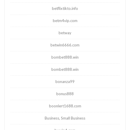
betflixtikto.info
betm4vip.com
betway
betwin6666.com
bombet888.win
bombet888.win
bonanza99
bonus888
boonlert1688.com
Business, Small Business