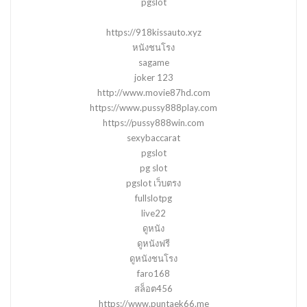
pgslot
https://918kissauto.xyz
หนังชนโรง
sagame
joker 123
http://www.movie87hd.com
https://www.pussy888play.com
https://pussy888win.com
sexybaccarat
pgslot
pg slot
pgslot เว็บตรง
fullslotpg
live22
ดูหนัง
ดูหนังฟรี
ดูหนังชนโรง
faro168
สล็อต456
https://www.puntaek66.me