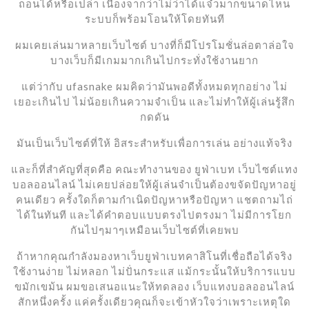
ถอนได้หรือเปล่า เนื่องจากว่าไม่ว่าได้แจ๋วมากขนาดไหน
ระบบก็พร้อมโอนให้โดยทันที
ผมเคยเล่นมาหลายเว็บไซต์ บางที่ก็มีโปรโมชั่นล่อตาล่อใจ
บางเว็บก็มีเกมมากเกินไปกระทั่งใช้งานยาก
แต่ว่ากับ ufasnake ผมคิดว่ามันพอดีทั้งหมดทุกอย่าง ไม่
เยอะเกินไป ไม่น้อยเกินความจำเป็น และไม่ทำให้ผู้เล่นรู้สึก
กดดัน
มันเป็นเว็บไซต์ที่ให้ อิสระสำหรับเพื่อการเล่น อย่างแท้จริง
และก็ที่สำคัญที่สุดคือ คณะทำงานของ ยูฟ่าเบท เว็บไซต์แทง
บอลออนไลน์ ไม่เคยปล่อยให้ผู้เล่นจำเป็นต้องขจัดปัญหาอยู่
คนเดียว ครั้งใดก็ตามกำเนิดปัญหาหรือปัญหา แชตถามไถ่
ได้ในทันที และได้คำตอบแบบตรงไปตรงมา ไม่มีการโยก
กันไปๆมาๆเหมือนเว็บไซต์ที่เคยพบ
ถ้าหากคุณกำลังมองหาเว็บยูฟ่าเบทคาสิโนที่เชื่อถือได้จริง
ใช้งานง่าย ไม่หลอก ไม่ปั่นกระแส แม้กระนั้นให้บริการแบบ
ขมักเขม้น ผมขอเสนอแนะให้ทดลอง เว็บแทงบอลออนไลน์
สักหนึ่งครั้ง แค่ครั้งเดียวคุณก็จะเข้าหัวใจว่าเพราะเหตุใด