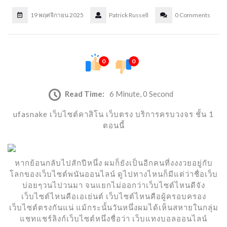
19 พฤศจิกายน 2025
Patrick Russell
0 Comments
0
0
Read Time:
6 Minute, 0 Second
ufasnake เว็บไซต์คาสิโน เว็บตรง บริการครบวงจร ชั้น 1
ตอนนี้
หากย้อนกลับไปสักปีหนึ่ง ผมก็ยังเป็นอีกคนที่งงงวยอยู่กับ
โลกของเว็บไซต์พนันออนไลน์ ดูไปทางไหนก็มีแต่ว่าชื่อเว็บ
บ่อยๆวนไปวนมา จนแยกไม่ออกว่าเว็บไซต์ไหนดีจัง
เว็บไซต์ไหนคือเอเย่นต์ เว็บไซต์ไหนคือผู้ครอบครอง
เว็บไซต์ตรงกันแน่ แม้กระนั้นวันหนึ่งผมได้เห็นสหายในกลุ่ม
แชทแชร์ลิงก์เว็บไซต์หนึ่งชื่อว่า เว็บแทงบอลออนไลน์