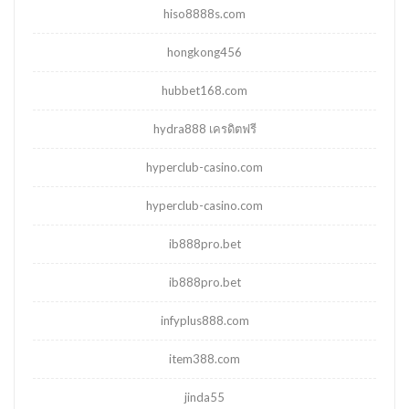
hiso8888s.com
hongkong456
hubbet168.com
hydra888 เครดิตฟรี
hyperclub-casino.com
hyperclub-casino.com
ib888pro.bet
ib888pro.bet
infyplus888.com
item388.com
jinda55