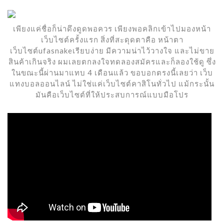
เพียงแค่ชื่อก็น่าดึงดูดพอควร เพียงพอคลิกเข้าไปมองหน้า
เว็บไซต์ครั้งแรก สิ่งที่สะดุดตาคือ หน้าตา
เว็บไซต์ufasnakeเรียบง่าย มีความน่าไว้วางใจ และไม่ขาย
สินค้าเกินจริง ผมเลยตกลงใจทดลองสมัครและก็ลองใช้ดู ซึ่ง
ในขณะนี้ผ่านมาแทบ 4 เดือนแล้ว ขอบอกตรงนี้เลยว่า เว็บ
แทงบอลออนไลน์ ไม่ใช่แค่เว็บไซต์คาสิโนทั่วไป แม้กระนั้น
มันคือเว็บไซต์ที่ให้ประสบการณ์แบบมือโปร