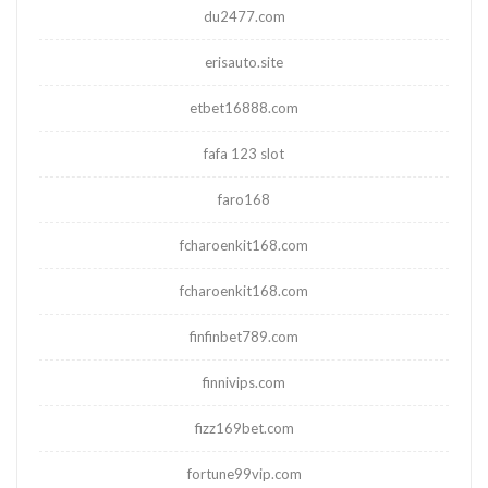
du2477.com
erisauto.site
etbet16888.com
fafa 123 slot
faro168
fcharoenkit168.com
fcharoenkit168.com
finfinbet789.com
finnivips.com
fizz169bet.com
fortune99vip.com