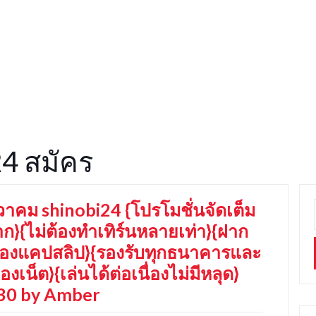
24 สมัคร
นวาคม shinobi24 {โปรโมชั่นจัดเต็ม
ฝาก}{ไม่ต้องทำเทิร์นหลายเท่า}{ฝาก
่ต้องแคปสลิป}{รองรับทุกธนาคารและ
งเน็ต}{เล่นได้ต่อเนื่องไม่มีหลุด}
p 30 by Amber