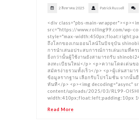
2 สิงหาคม 2025
Patrick Russell
<div class="pbs-main-wrapper"><p><i
src="https://www.rolling99.com/wp-c
style="max-width:450px;float:right;pa
ถึงโลกของเกมออนไลน์ในปัจจุบัน shinobi24 ถ
การนำเสนอประสบการณ์การเล่นเกมที่ครบว
ยิ่งกว่านั้นผู้ใช้งานยังสามารถรับ shinobi
ลงทะเบียนใหม่</p> <p>ความโดดเด่นขอ
สมัครง่ายรวมทั้งเร็ว</p> <p>ผู้เล่นสามาร
ข้อมูลรากฐาน เลือกรับโปรโมชั่น จากนั้น
ทันที</p> <p><img decoding="async" s
content/uploads/2025/03/RL99-OISHI.
width:410px;float:left;padding:10px 1
Read More