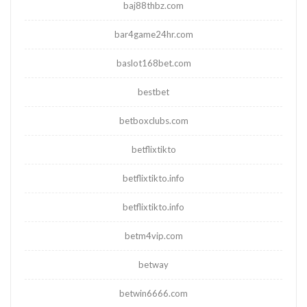
baj88thbz.com
bar4game24hr.com
baslot168bet.com
bestbet
betboxclubs.com
betflixtikto
betflixtikto.info
betflixtikto.info
betm4vip.com
betway
betwin6666.com