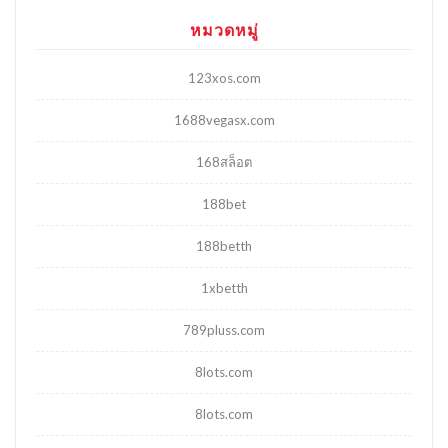
หมวดหมู่
123xos.com
1688vegasx.com
168สล็อต
188bet
188betth
1xbetth
789pluss.com
8lots.com
8lots.com