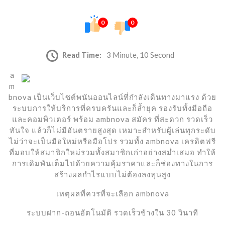
0
0
Read Time:
3 Minute, 10 Second
a
m
bnova เป็นเว็บไซต์พนันออนไลน์ที่กำลังเดินทางมาแรง ด้วย
ระบบการให้บริการที่ครบครันและก็ล้ำยุค รองรับทั้งมือถือ
และคอมพิวเตอร์ พร้อม ambnova สมัคร ที่สะดวก รวดเร็ว
ทันใจ แล้วก็ไม่มีอันตรายสูงสุด เหมาะสำหรับผู้เล่นทุกระดับ
ไม่ว่าจะเป็นมือใหม่หรือมือโปร รวมทั้ง ambnova เครดิตฟรี
ที่มอบให้สมาชิกใหม่รวมทั้งสมาชิกเก่าอย่างสม่ำเสมอ ทำให้
การเดิมพันเต็มไปด้วยความคุ้มราคาและก็ช่องทางในการ
สร้างผลกำไรแบบไม่ต้องลงทุนสูง
เหตุผลที่ควรที่จะเลือก ambnova
ระบบฝาก-ถอนอัตโนมัติ รวดเร็วข้างใน 30 วินาที