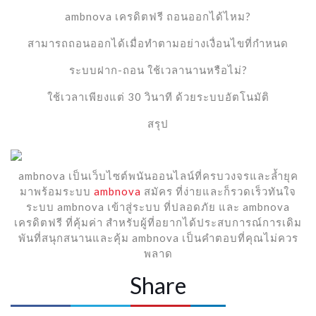
ambnova เครดิตฟรี ถอนออกได้ไหม?
สามารถถอนออกได้เมื่อทำตามอย่างเงื่อนไขที่กำหนด
ระบบฝาก-ถอน ใช้เวลานานหรือไม่?
ใช้เวลาเพียงแต่ 30 วินาที ด้วยระบบอัตโนมัติ
สรุป
ambnova เป็นเว็บไซต์พนันออนไลน์ที่ครบวงจรและล้ำยุค
มาพร้อมระบบ
ambnova
สมัคร ที่ง่ายและก็รวดเร็วทันใจ
ระบบ ambnova เข้าสู่ระบบ ที่ปลอดภัย และ ambnova
เครดิตฟรี ที่คุ้มค่า สำหรับผู้ที่อยากได้ประสบการณ์การเดิม
พันที่สนุกสนานและคุ้ม ambnova เป็นคำตอบที่คุณไม่ควร
พลาด
Share