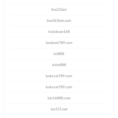
live22slot
lnw365bet.com
lockdown168
london6789.com
lot888
lotto888
luckycat789.com
luckycat789.com
luis16888.com
lux555.net