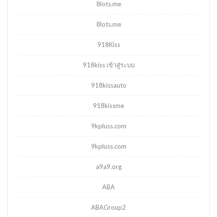
8lots.me
8lots.me
918Kiss
918kiss เข้าสู่ระบบ
918kissauto
918kissme
9kpluss.com
9kpluss.com
a9a9.org
ABA
ABAGroup2