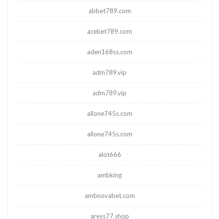
abbet789.com
acebet789.com
aden168ss.com
adm789.vip
adm789.vip
allone745s.com
allone745s.com
alot666
ambking
ambnovabet.com
aress77.shop