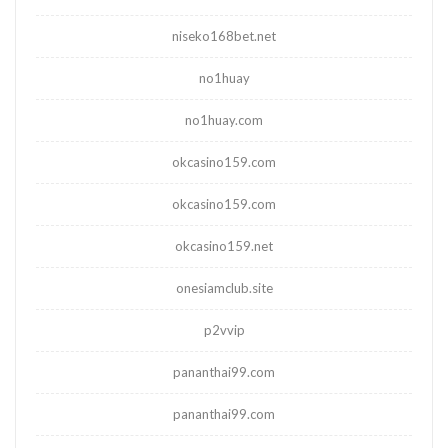
niseko168bet.net
no1huay
no1huay.com
okcasino159.com
okcasino159.com
okcasino159.net
onesiamclub.site
p2vvip
pananthai99.com
pananthai99.com