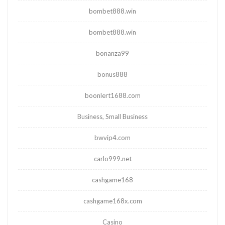
bombet888.win
bombet888.win
bonanza99
bonus888
boonlert1688.com
Business, Small Business
bwvip4.com
carlo999.net
cashgame168
cashgame168x.com
Casino